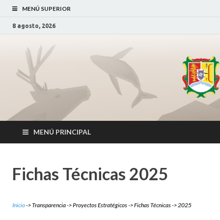
MENÚ SUPERIOR
8 agosto, 2026
Secretaría de
SDS Nayarit
_
Desarrollo
Sustentable
MENÚ PRINCIPAL
Fichas Técnicas 2025
Inicio
-> Transparencia -> Proyectos Estratégicos -> Fichas Técnicas -> 2025