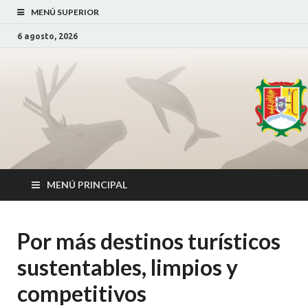
MENÚ SUPERIOR
6 agosto, 2026
Secretaría de
SDS Nayarit
_
Desarrollo
Sustentable
MENÚ PRINCIPAL
Por más destinos turísticos
sustentables, limpios y
competitivos