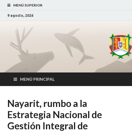
MENÚ SUPERIOR
9 agosto, 2026
Secretaría de
SDS Nayarit
_
Desarrollo
Sustentable
MENÚ PRINCIPAL
Nayarit, rumbo a la
Estrategia Nacional de
Gestión Integral de