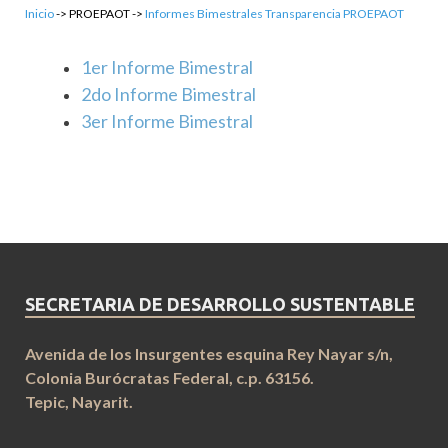
Inicio
-> PROEPAOT ->
Informes Bimestrales Transparencia PROEPAOT
1er Informe Bimestral
2do Informe Bimestral
3er Informe Bimestral
SECRETARIA DE DESARROLLO SUSTENTABLE
Avenida de los Insurgentes esquina Rey Nayar s/n,
Colonia Burócratas Federal, c.p. 63156.
Tepic, Nayarit.