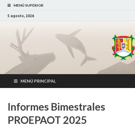
MENÚ SUPERIOR
5 agosto, 2026
Secretaría de
SDS Nayarit
_
Desarrollo
Sustentable
MENÚ PRINCIPAL
Informes Bimestrales
PROEPAOT 2025