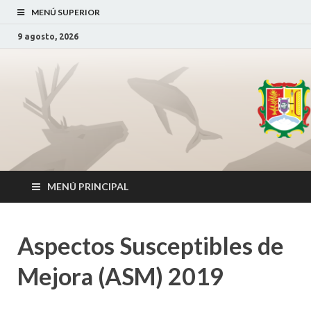
MENÚ SUPERIOR
9 agosto, 2026
Secretaría de
SDS Nayarit
_
Desarrollo
Sustentable
MENÚ PRINCIPAL
Aspectos Susceptibles de
Mejora (ASM) 2019